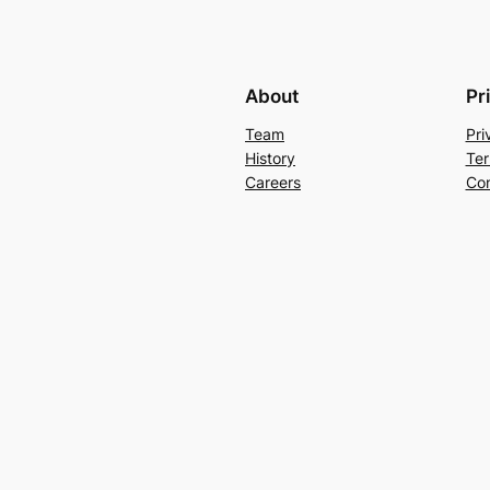
About
Pr
Team
Pri
History
Ter
Careers
Con